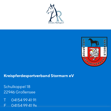
Kreispferdesportverband Stormarn eV
Schulkoppel 18
22946 Großensee
T
04154 99 41 91
F
04154 99 41 9x
M
info@kpsv-stormarn.de