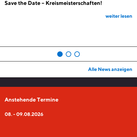
Save the Date – Kreismeisterschaften!
J
D
weiter lesen
KP
an
sen
Alle News anzeigen
Anstehende Termine
08. - 09.08.2026
2