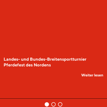
Landes- und Bundes-Breitensportturnier
T
Pferdefest des Nordens
K
en
Dr
Weiter lesen
K
R