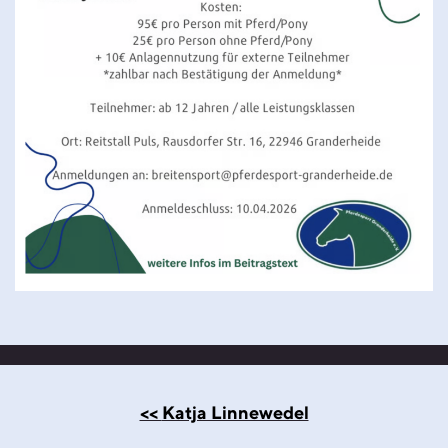
Beitragsnavigation
<<
Katja Linnewedel